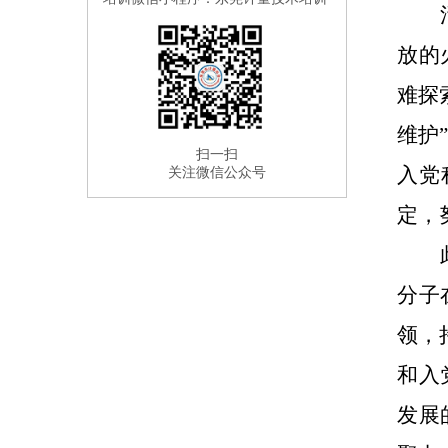
放的
难探
维护
扫一扫
入党
关注微信公众号
定，
分子
领，
和入
发展