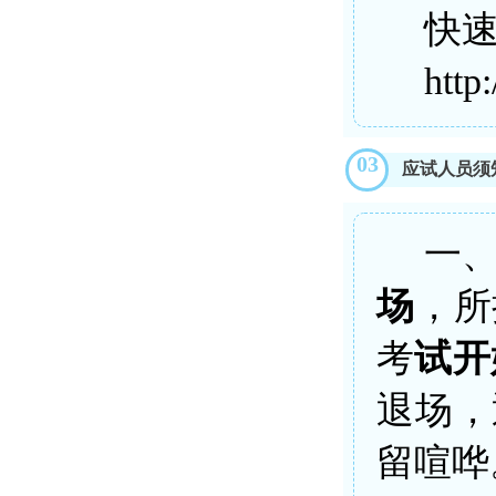
快
http
03
应试人员须
一
场
，所
考
试开
退场，
留喧哗