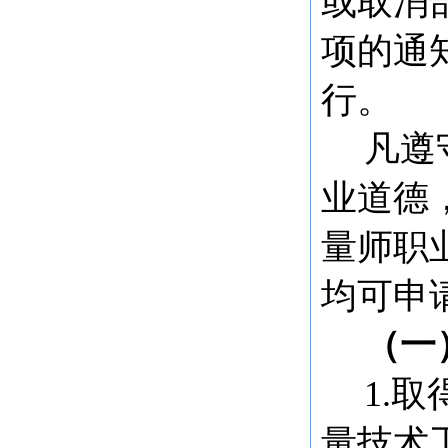
或取消
项的通
行。
凡遵
业道德
量师职
均可申
（一
1.
量技术